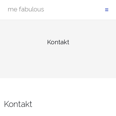
Skip
me fabulous
to
content
Kontakt
Kontakt